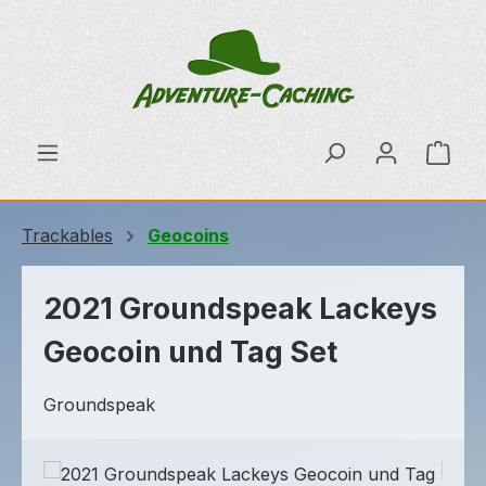
Zum Hauptinhalt springen
Ware
Trackables
Geocoins
2021 Groundspeak Lackeys
Geocoin und Tag Set
Groundspeak
Bildergalerie überspringen