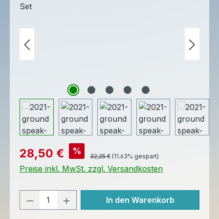
Verkaufspreis:
%
28,50 €
Regulärer Preis:
32,25 €
(11.63% gespart)
Preise inkl. MwSt. zzgl. Versandkosten
Produkt Anzahl: Gib den gewünschten 
In den Warenkorb