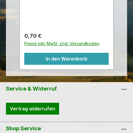
werden, z.B. ganze Baumstämme.
wet
Ideal zum Befestigen von Mikro-
Dosen, Hinweisen etc. Sschwarze
Kabelbinder aus wetterfestem Nylon.
UV-beständig Länge 280 mm Breite
Regulärer Preis:
Re
0,70 €
0
4,8 mm
Preise inkl. MwSt. zzgl. Versandkosten
Pr
In den Warenkorb
Service & Widerruf
Vertrag widerrufen
Shop Service