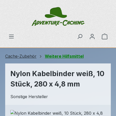
Zum Hauptinhalt springen
Ware
Cache-Zubehör
Weitere Hilfsmittel
Nylon Kabelbinder weiß, 10
Stück, 280 x 4,8 mm
Sonstige Hersteller
Bildergalerie überspringen