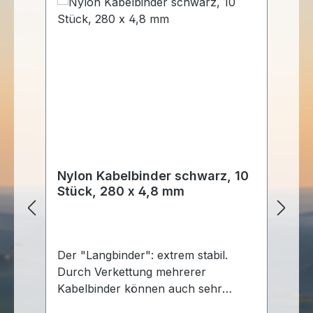
Nylon Kabelbinder schwarz, 10
N
Stück, 280 x 4,8 mm
S
Der "Langbinder": extrem stabil.
De
Durch Verkettung mehrerer
Id
Kabelbinder können auch sehr
Dos
große Durchmesser umschlungen
sc