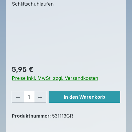
Regulärer Preis:
5,95 €
Preise inkl. MwSt. zzgl. Versandkosten
Produkt Anzahl: Gib den gewünschten 
In den Warenkorb
Produktnummer:
531113GR