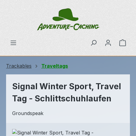
Zum Hauptinhalt springen
Ware
Trackables
Traveltags
Signal Winter Sport, Travel
Tag - Schlittschuhlaufen
Groundspeak
Bildergalerie überspringen