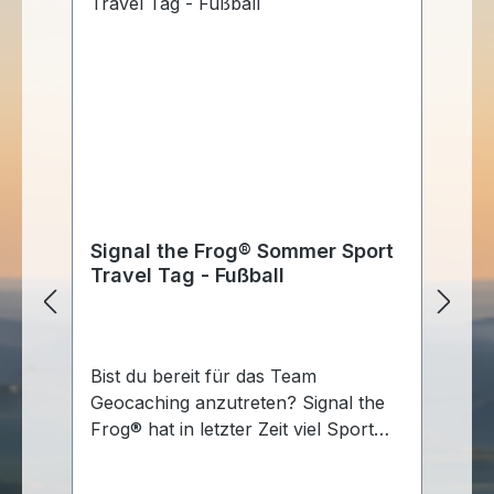
Signal the Frog® Sommer Sport
Si
Travel Tag - Fußball
-
Bist du bereit für das Team
Bi
Geocaching anzutreten? Signal the
beizut
Frog® hat in letzter Zeit viel Sport
Wi
geschaut und ist jetzt inspiriert, sich
Sc
für das Geocaching-Gold zu
di