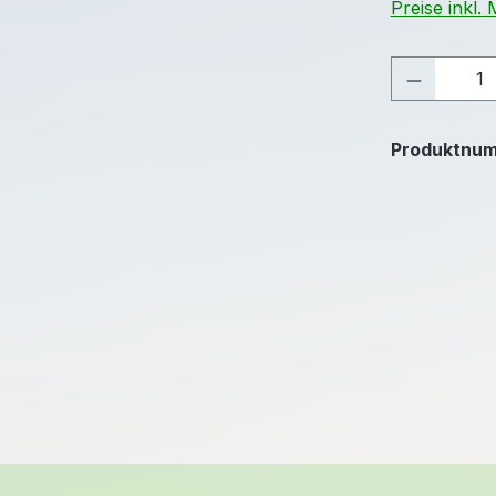
Preise inkl.
Produkt 
Produktnu