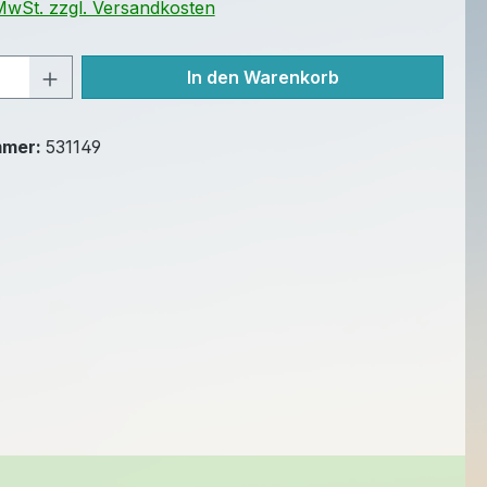
 MwSt. zzgl. Versandkosten
Anzahl: Gib den gewünschten Wert ein 
In den Warenkorb
mmer:
531149