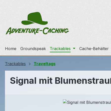
m Hauptinhalt springen
Zur Suche springen
Zur Hauptnavigation springen
Home
Groundspeak
Trackables
Cache-Behälter
Trackables
Traveltags
Signal mit Blumenstrau
Bildergalerie überspringen