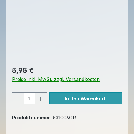
Regulärer Preis:
5,95 €
Preise inkl. MwSt. zzgl. Versandkosten
Produkt Anzahl: Gib den gewünschten 
In den Warenkorb
Produktnummer:
531006GR