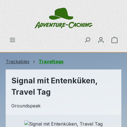
Zum Hauptinhalt springen
Ware
Trackables
Traveltags
Signal mit Entenküken,
Travel Tag
Groundspeak
Bildergalerie überspringen