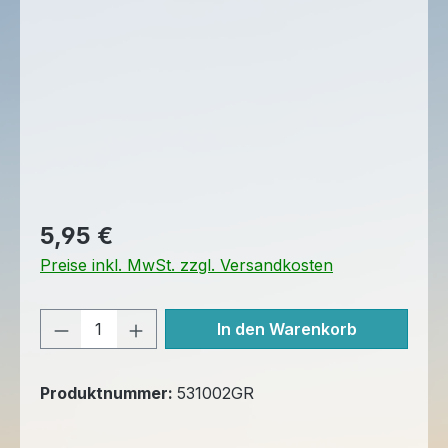
Regulärer Preis:
5,95 €
Preise inkl. MwSt. zzgl. Versandkosten
Produkt Anzahl: Gib den gewünschten 
In den Warenkorb
Produktnummer:
531002GR