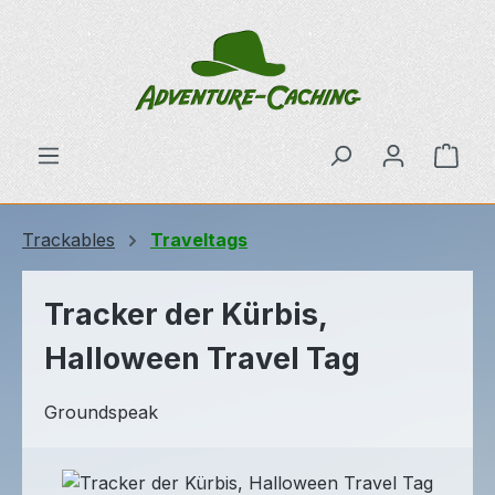
Zum Hauptinhalt springen
Ware
Trackables
Traveltags
Tracker der Kürbis,
Halloween Travel Tag
Groundspeak
Bildergalerie überspringen